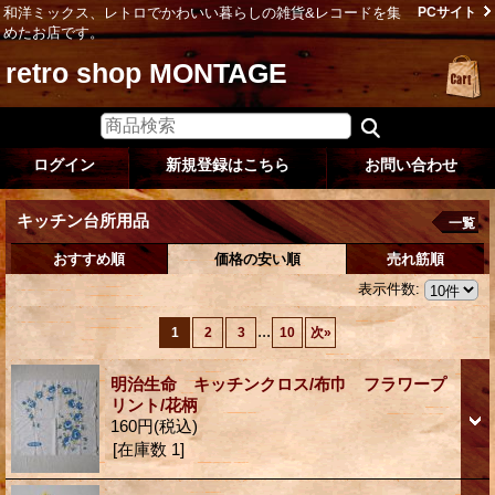
和洋ミックス、レトロでかわいい暮らしの雑貨&レコードを集
PCサイト
めたお店です。
retro shop MONTAGE
ログイン
新規登録はこちら
お問い合わせ
キッチン台所用品
一覧
おすすめ順
価格の安い順
売れ筋順
表示件数
:
...
1
2
3
10
次
»
明治生命 キッチンクロス/布巾 フラワープ
リント/花柄
160円
(税込)
[在庫数 1]