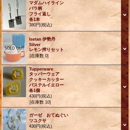
マダムハイライン
バラ柄
フライ返し
各1本
380円
(税込)
Isetan 伊勢丹
Silver
レモン搾りセット
[在庫数 0]
Tupperware
タッパーウェア
クッキーカッター
パステルイエロー
各1個
430円
(税込)
[在庫数 10]
ガーゼ おてぬぐい
ツユクサ
430円
(税込)