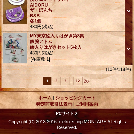
AIDORU
ザ・ぼんち
B&B
各1個
480円
(税込)
MY東京絵入りはがき第8集
鉄腕アトム
絵入りはがきセット5枚入
480円
(税込)
[在庫数 1]
(10件/118件)
...
1
2
3
12
次
»
ホーム
|
ショッピングカート
特定商取引法表示
|
ご利用案内
PCサイト
Copyright (C) 2013-2016 ｒetro ｓhop MONTAGE All Rights
Reserved.