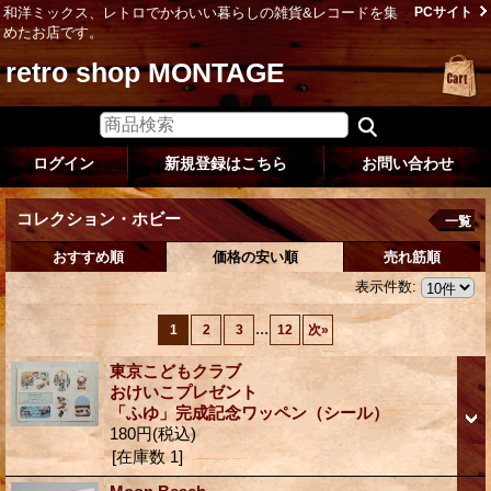
和洋ミックス、レトロでかわいい暮らしの雑貨&レコードを集
PCサイト
めたお店です。
retro shop MONTAGE
ログイン
新規登録はこちら
お問い合わせ
コレクション・ホビー
一覧
おすすめ順
価格の安い順
売れ筋順
表示件数
:
...
1
2
3
12
次
»
東京こどもクラブ
おけいこプレゼント
「ふゆ」完成記念ワッペン（シール）
180円
(税込)
[在庫数 1]