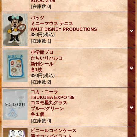
SOOC-Z-09
[在庫数 0]
バッジ
ミニーマウス テニス
WALT DISNEY PRODUCTIONS
380円
(税込)
[在庫数 1]
小学館プロ
たちいりハルコ
新刊シール
各1枚
390円
(税込)
[在庫数 2]
コカ・コーラ
TSUKUBA EXPO '85
コスモ星丸グラス
ブルー/グリーン
各１個
[在庫数 0]
ビニールコインケース
漫才コンビイラスト