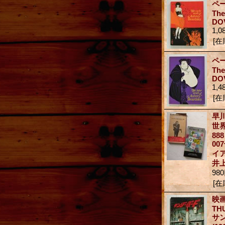
ペ
The
DO
1,0
[在
ペ
The
DO
1,4
[在
早
世
888
00
イ
井
98
[在
映
TH
サ