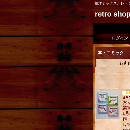
和洋ミックス、レト
retro sh
ログイン
本・コミック
おす
SA
お
第1
1号
作
1,7