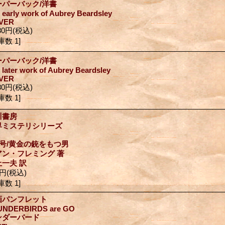
ーパーバック/洋書
 early work of Aubrey Beardsley
VER
80円
(税込)
庫数 1]
ーパーバック/洋書
 later work of Aubrey Beardsley
VER
80円
(税込)
庫数 1]
川書房
界ミステリシリーズ
7号/黄金の銃をもつ男
アン・フレミング 著
上一夫 訳
0円
(税込)
庫数 1]
画パンフレット
UNDERBIRDS are GO
ンダーバード