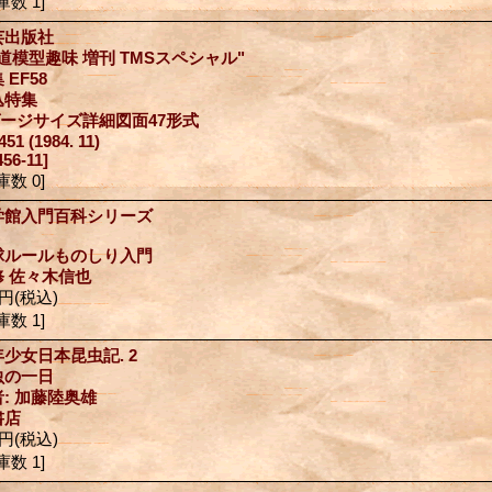
庫数 1]
芸出版社
道模型趣味 増刊 TMSスペシャル"
 EF58
込特集
ゲージサイズ詳細図面47形式
451 (1984. 11)
456-11]
庫数 0]
学館入門百科シリーズ
球ルールものしり入門
修 佐々木信也
0円
(税込)
庫数 1]
少女日本昆虫記. 2
虫の一日
: 加藤陸奥雄
書店
0円
(税込)
庫数 1]