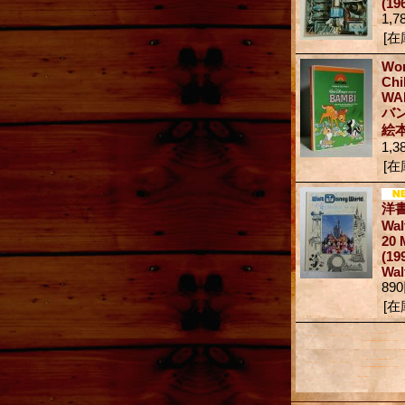
(19
1,7
[在
Wor
Chi
WA
バ
絵
1,3
[在
洋
Wal
20 
(19
Wal
89
[在