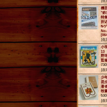
[在
機
"鉄
特集
折
N
No.
[06
[在
小
13
野
監
73
[在
少年
昆
著者
牧
53
[在