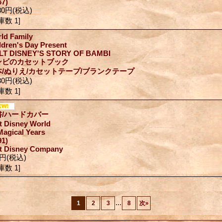
67)
80円
(税込)
庫数 1]
ld Family
ldren's Day Present
LT DISNEY'S STORY OF BAMBI
ンビのカセットブック
本/ぬりえ/カセットテープ/ブランクテープ
80円
(税込)
庫数 1]
書/ハードカバー
t Disney World
Magical Years
91)
t Disney Company
0円
(税込)
庫数 1]
...
1
2
3
8
次
»