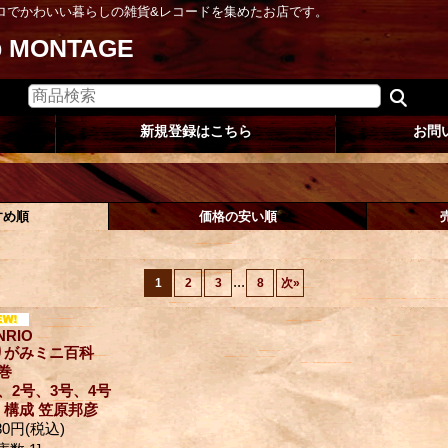
ロでかわいい暮らしの雑貨&レコードを集めたお店です。
op MONTAGE
新規登録はこちら
お問
すめ順
価格の安い順
...
1
2
3
8
次
»
NRIO
りがみミニ百科
巻
、2号、3号、4号
・構成 笠原邦彦
80円
(税込)