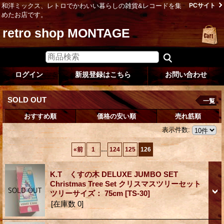
和洋ミックス、レトロでかわいい暮らしの雑貨&レコードを集
PCサイト
めたお店です。
retro shop MONTAGE
ログイン
新規登録はこちら
お問い合わせ
SOLD OUT
一覧
おすすめ順
価格の安い順
売れ筋順
表示件数
:
...
«
前
1
124
125
126
K.T くすの木 DELUXE JUMBO SET
Christmas Tree Set クリスマスツリーセット
ツリーサイズ： 75cm
[TS-30]
[在庫数 0]