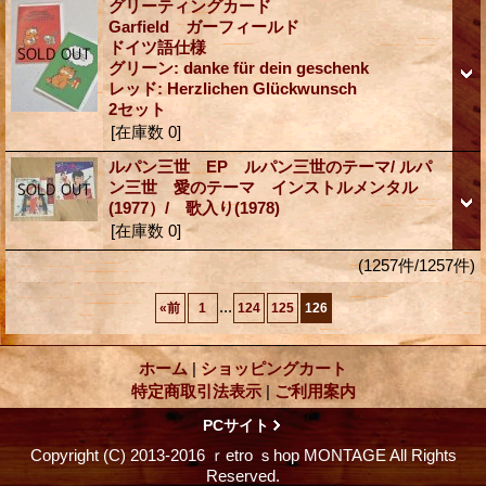
グリーティングカード
Garfield ガーフィールド
ドイツ語仕様
グリーン: danke für dein geschenk
レッド: Herzlichen Glückwunsch
2セット
[在庫数 0]
ルパン三世 EP ルパン三世のテーマ/ ルパ
ン三世 愛のテーマ インストルメンタル
(1977）/ 歌入り(1978)
[在庫数 0]
(1257件/1257件)
...
«
前
1
124
125
126
ホーム
|
ショッピングカート
特定商取引法表示
|
ご利用案内
PCサイト
Copyright (C) 2013-2016 ｒetro ｓhop MONTAGE All Rights
Reserved.