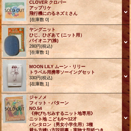
CLOVER クロバー
アップリケ
飛行機にのるネズミさん
[在庫数 0]
ヤングニット
ひじ、ひざあて (ニット用）
パイオニア(株)
280円
(税込)
[在庫数 1]
MOON LILY ムーン・リリー
トラベル用携帯ソーイングセット
330円
(税込)
[在庫数 1]
ジャノメ
フィット・パターン
NO.54
《伸びちぢみするニット地専用》
ニット地 こども6〜12才
パンタロン（男女小学生用）3種
裁ち方縫い方説明書・実物大型紙つき