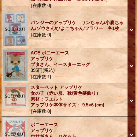
[在庫数 0]
パンジーのアップリケ ワンちゃん/小鹿ちゃ
ん/ゾウさん/ひよこちゃん/フラワー 各1枚
[在庫数 0]
ACE ポニーエース
アップリケ
ブタさん、イースターエッグ
395円
(税込)
[在庫数 1]
スターペット アップリケ
女の子（赤い服、靴/黄色髪飾り）
素材：フエルト
アップリケ本体サイズ： 9.5×6 (cm)
[在庫数 0]
ポニーエース
アップリケ
ウサギさん、ロケット