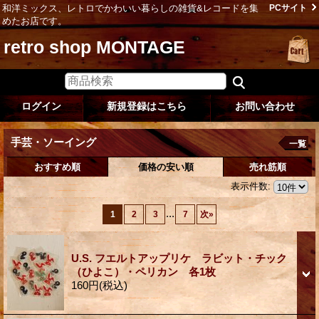
和洋ミックス、レトロでかわいい暮らしの雑貨&レコードを集
PCサイト
めたお店です。
retro shop MONTAGE
ログイン
新規登録はこちら
お問い合わせ
手芸・ソーイング
一覧
おすすめ順
価格の安い順
売れ筋順
表示件数
:
...
1
2
3
7
次
»
U.S. フエルトアップリケ ラビット・チック
（ひよこ）・ペリカン 各1枚
160円
(税込)