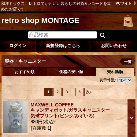
和洋ミックス、レトロでかわいい暮らしの雑貨&レコードを集
PCサイト
めたお店です。
retro shop MONTAGE
ログイン
新規登録はこちら
お問い合わせ
容器・キャニスター
一覧
おすすめ順
価格の安い順
売れ筋順
表示件数
:
...
1
2
3
6
次
»
MAXWELL COFFEE
キャンディポット/ガラスキャニスター
気球プリント(ピンク/みずいろ)
980円
(税込)
[在庫数 1]