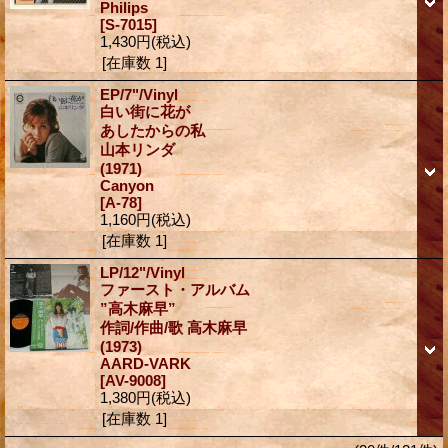
Philips
[S-7015]
1,430円
(税込)
[在庫数 1]
EP/7"/Vinyl
白い街に花が
あしたからの私
山本リンダ
(1971)
Canyon
[A-78]
1,160円
(税込)
[在庫数 1]
LP/12"/Vinyl
ファースト・アルバム
”高木麻早”
作詞/作曲/歌 高木麻早
(1973)
AARD-VARK
[AV-9008]
1,380円
(税込)
[在庫数 1]