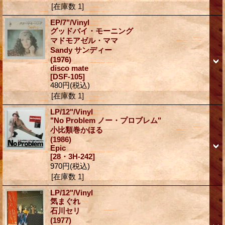
[在庫数 1]
EP/7"/Vinyl
グッドバイ・モーニング
マドモアゼル・ママ
Sandy サンディー
(1976)
disco mate
[DSF-105]
480円
(税込)
[在庫数 1]
LP/12"/Vinyl
"No Problem ノー・プロブレム"
小比類巻かほる
(1986)
Epic
[28・3H-242]
970円
(税込)
[在庫数 1]
LP/12"/Vinyl
気まぐれ
石川セリ
(1977)