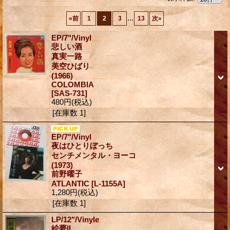
...
«
前
1
2
3
13
次
»
EP/7"/Vinyl
悲しい酒
真実一路
美空ひばり
(1966)
COLOMBIA
[SAS-731]
480円
(税込)
[在庫数 1]
EP/7"/Vinyl
夜はひとりぼっち
センチメンタル・ヨーコ
(1973)
前野曜子
ATLANTIC
[L-1155A]
1,280円
(税込)
[在庫数 1]
LP/12"/Vinyle
絵夢II