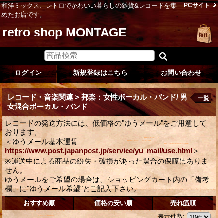
和洋ミックス、レトロでかわいい暮らしの雑貨&レコードを集
PCサイト
めたお店です。
retro shop MONTAGE
ログイン
新規登録はこちら
お問い合わせ
レコード・音楽関連 > 邦楽：女性ボーカル・バンド/ 男
一覧
女混合ボーカル・バンド
レコードの発送方法には、低価格の"ゆうメール"をご用意して
おります。
＜ゆうメール基本運賃
https://www.post.japanpost.jp/service/yu_mail/use.html
＞
※運送中による商品の紛失・破損があった場合の保障はありま
せん。
ゆうメールをご希望の場合は、ショッピングカート内の「備考
欄」に"ゆうメール希望"とご記入下さい。
おすすめ順
価格の安い順
売れ筋順
表示件数
: