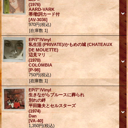
(1976)
AARD-VARK
帯/歌詞カード付
[AV-3036]
970円
(税込)
[在庫数 1]
EP/7"/Vinyl
私生活 (PRIVATE)/かもめの城 (CHATEAUX
DE MOUETTE)
辺見マリ
(1970)
COLOMBIA
[P-98]
750円
(税込)
[在庫数 1]
EP/7”/Vinyl
生きながらブルースに葬られ
別れの絆
平田隆夫とセルスターズ
(1974)
Dan
[VA-40]
1,350円
(税込)