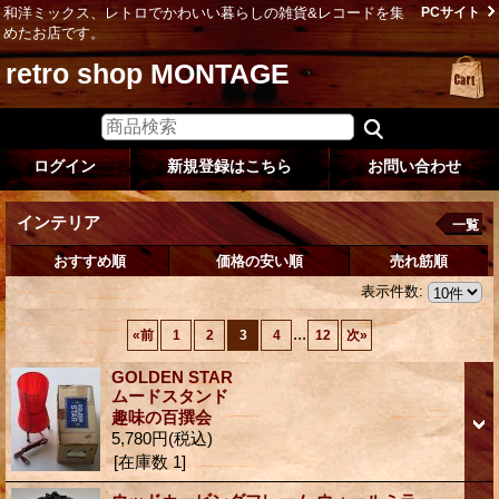
和洋ミックス、レトロでかわいい暮らしの雑貨&レコードを集
PCサイト
めたお店です。
retro shop MONTAGE
ログイン
新規登録はこちら
お問い合わせ
インテリア
一覧
おすすめ順
価格の安い順
売れ筋順
表示件数
:
...
«
前
1
2
3
4
12
次
»
GOLDEN STAR
ムードスタンド
趣味の百撰会
5,780円
(税込)
[在庫数 1]