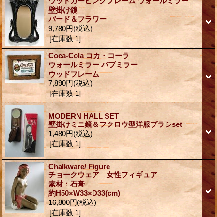
ウッドカービングフレーム ウォールミラー
壁掛け鏡
バード＆フラワー
9,780円
(税込)
[在庫数 1]
Coca-Cola コカ・コーラ
ウォールミラー パブミラー
ウッドフレーム
7,890円
(税込)
[在庫数 1]
MODERN HALL SET
壁掛けミニ鏡＆フクロウ型洋服ブラシset
1,480円
(税込)
[在庫数 1]
Chalkware/ Figure
チョークウェア 女性フィギュア
素材：石膏
約H50×W33×D33(cm)
16,800円
(税込)
[在庫数 1]