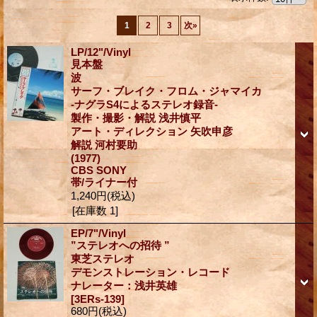
1
2
3
次
»
LP/12"/Vinyl
見本盤
波
サーフ・ブレイク・フロム・ジャマイカ
-ナグラS4によるステレオ録音-
製作・撮影・解説 浅井慎平
アート・ディレクション 矢吹申彦
解説 河村要助
(1977)
CBS SONY
帯/ライナー付
1,240円
(税込)
[在庫数 1]
EP/7"/Vinyl
”ステレオへの招待 ”
東芝ステレオ
デモンストレーション・レコード
ナレーター：浅井英雄
[3ERs-139]
680円
(税込)