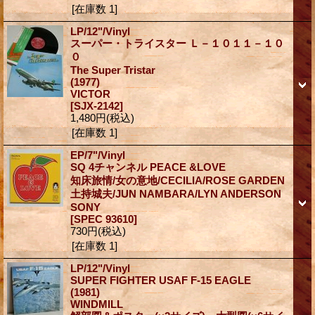
[在庫数 1]
LP/12"/Vinyl
スーパー・トライスター Ｌ－１０１１－１０
０
The Super Tristar
(1977)
VICTOR
[SJX-2142]
1,480円
(税込)
[在庫数 1]
EP/7"/Vinyl
SQ 4チャンネル PEACE &LOVE
知床旅情/女の意地/CECILIA/ROSE GARDEN
土持城夫/JUN NAMBARA/LYN ANDERSON
SONY
[SPEC 93610]
730円
(税込)
[在庫数 1]
LP/12"/Vinyl
SUPER FIGHTER USAF F-15 EAGLE
(1981)
WINDMILL