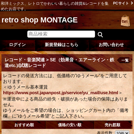
和洋ミックス、レトロでかわいい暮らしの雑貨&レコードを集
PCサイト
めたお店です。
retro shop MONTAGE
ログイン
新規登録はこちら
お問い合わせ
レコード・音楽関連 > SE（効果音・エアーライン・鉄
一覧
道etc.)/試聴レコード
レコードの発送方法には、低価格の"ゆうメール"をご用意して
おります。
＜ゆうメール基本運賃
https://www.post.japanpost.jp/service/yu_mail/use.html
＞
※運送中による商品の紛失・破損があった場合の保障はありま
せん。
ゆうメールをご希望の場合は、ショッピングカート内の「備考
欄」に"ゆうメール希望"とご記入下さい。
おすすめ順
価格の安い順
売れ筋順
表示件数
: