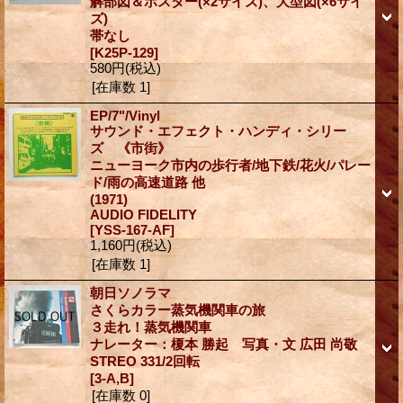
解部図＆ポスター(×2サイズ)、大型図(×6サイ
ズ)
帯なし
[K25P-129]
580円
(税込)
[在庫数 1]
EP/7"/Vinyl
サウンド・エフェクト・ハンディ・シリー
ズ 《市街》
ニューヨーク市内の歩行者/地下鉄/花火/パレー
ド/雨の高速道路 他
(1971)
AUDIO FIDELITY
[YSS-167-AF]
1,160円
(税込)
[在庫数 1]
朝日ソノラマ
さくらカラー蒸気機関車の旅
３走れ！蒸気機関車
ナレーター：榎本 勝起 写真・文 広田 尚敬
STREO 331/2回転
[3-A,B]
[在庫数 0]