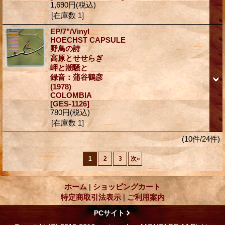
1,690円
(税込)
[在庫数 1]
EP/7"/Vinyl
HOECHST CAPSULE
野鳥の詩
高原とせせらぎ
岬と潮騒と
録音：蒲谷鶴彦
(1978)
COLOMBIA
[GES-1126]
780円
(税込)
[在庫数 1]
(10件/24件)
1
2
3
次
»
ホーム
|
ショッピングカート
特定商取引法表示
|
ご利用案内
PCサイト