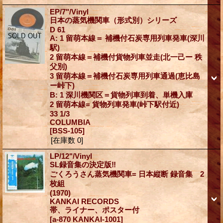
EP/7"/Vinyl
日本の蒸気機関車（形式別）シリーズ
D 61
A: 1 留萌本線＝ 補機付石炭専用列車発車(深川
駅)
2 留萌本線＝補機付貨物列車並走(北一己ー 秩
父別)
3 留萌本線＝補機付石炭専用列車通過(恵比島
ー峠下)
B: 1 深川機関区＝貨物列車到着、単機入庫
2 留萌本線= 貨物列車発車(峠下駅付近)
33 1/3
COLUMBIA
[BSS-105]
[在庫数 0]
LP/12"/Vinyl
SL録音集の決定版‼
ごくろうさん蒸気機関車= 日本縦断 録音集 2
枚組
(1970)
KANKAI RECORDS
帯、ライナー、ポスター付
[a-870 KANKAI-1001]