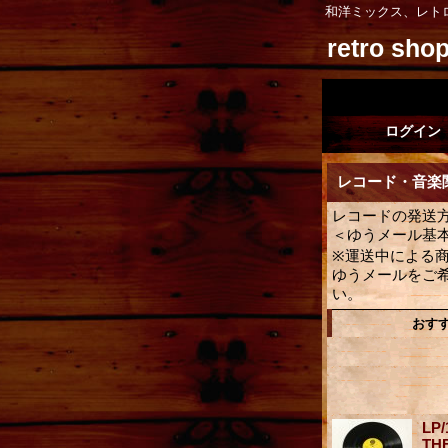
和洋ミックス、レト
retro sh
ログイン
レコード・音楽関連
レコードの発送方
＜ゆうメール基
※運送中による
ゆうメールをご
い。
おす
LP/
THE