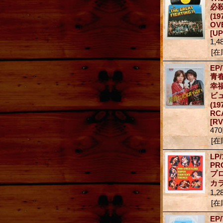
必
(19
OV
[UP
1,4
[在
EP/
青
幸
ビ
(19
RC
[RV
47
[在
LP/
PR
プ
カ
1,2
[在
EP/