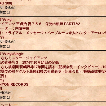
AG 300]
80円
(税込)
庫数 1]
7"/Vinyl
イアンツ 王貞治 祝７５６ 栄光の軌跡 PART1&2
レーター：内藤幸位
奏：トライアル メッセージ：ベーブルース未人/ハンク・アーロン
77)
80円
(税込)
庫数 1]
7"/Vinyl/Single
よならミスター・ジャイアンツ
の背番号３ 1974年10月14日の記録
よなら後楽園/長嶋茂雄17年間を語る（記者会見、インタビュー）/10
球場での対ヤクルト最終戦後の引退表明（記者会見）/長嶋茂雄現役
実況）
974)
NYON RECORDS
3]
0円
(税込)
庫数 1]
ノシート