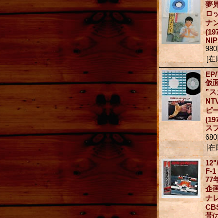
夢
ロ
ナ
(19
NI
98
[在
EP/
仮
”
N
ピ
(1
ス
68
[在
12"
F-
7
企
ナ
CB
帯