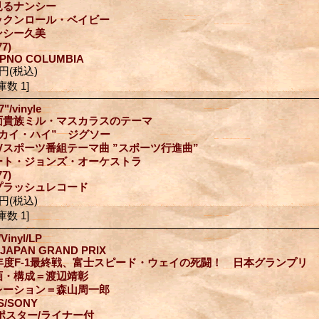
見るナンシー
ックンロール・ベイビー
ンシー久美
77)
PPNO COLUMBIA
0円
(税込)
庫数 1]
7"/vinyle
面貴族ミル・マスカラスのテーマ
スカイ・ハイ” ジグソー
TVスポーツ番組テーマ曲 ”スポーツ行進曲”
ート・ジョンズ・オーケストラ
977)
プラッシュレコード
0円
(税込)
庫数 1]
/Vinyl/LP
1 JAPAN GRAND PRIX
7年度F-1最終戦、富士スピード・ウェイの死闘！ 日本グランプリ
画・構成＝渡辺靖彰
レーション＝森山周一郎
S/SONY
/ポスター/ライナー付