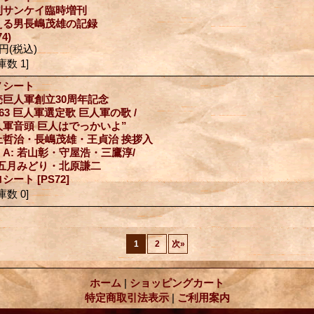
刊サンケイ臨時増刊
える男長嶋茂雄の記録
74)
0円
(税込)
庫数 1]
ノシート
売巨人軍創立30周年記念
963 巨人軍選定歌 巨人軍の歌 /
人軍音頭 巨人はでっかいよ”
上哲治・長嶋茂雄・王貞治 挨拶入
A: 若山彰・守屋浩・三鷹淳/
: 五月みどり・北原謙二
ロシート
[PS72]
庫数 0]
1
2
次
»
ホーム
|
ショッピングカート
特定商取引法表示
|
ご利用案内