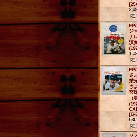
[25
2,9
[在
EP/
ジャ
ナ
演
(19
1,0
[在
EP/
さ
栄光
さ
宮
（
(1
CA
[B-
63
[在
ソ