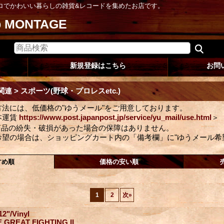
ロでかわいい暮らしの雑貨&レコードを集めたお店です。
op MONTAGE
新規登録はこちら
お問
 > スポーツ(野球・プロレスetc.)
法には、低価格の"ゆうメール"をご用意しております。
本運賃
https://www.post.japanpost.jp/service/yu_mail/use.html
＞
商品の紛失・破損があった場合の保障はありません。
希望の場合は、ショッピングカート内の「備考欄」に"ゆうメール希
すめ順
価格の安い順
1
2
次
»
12"/Vinyl
 GREAT FIGHTING II