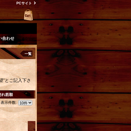
PCサイト
い合わせ
一覧
望"とご記入下さ
売れ筋順
表示件数
: