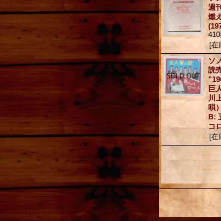
週
燃
(19
41
[在
ソ
読
”1
巨
川
唄）
B
コ
[在