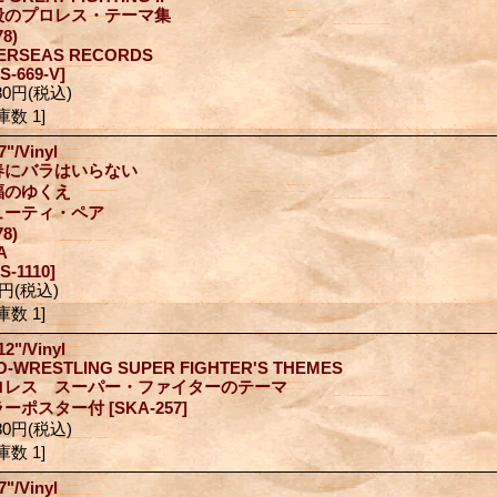
殺のプロレス・テーマ集
78)
ERSEAS RECORDS
S-669-V]
80円
(税込)
庫数 1]
7"/Vinyl
春にバラはいらない
福のゆくえ
ューティ・ペア
78)
A
S-1110]
0円
(税込)
庫数 1]
12"/Vinyl
O-WRESTLING SUPER FIGHTER'S THEMES
ロレス スーパー・ファイターのテーマ
ラーポスター付
[SKA-257]
80円
(税込)
庫数 1]
7"/Vinyl