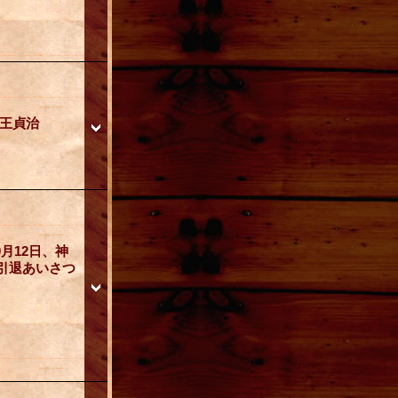
/王貞治
月12日、神
引退あいさつ