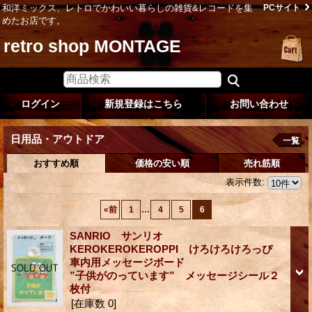
和洋ミックス、レトロでかわいい暮らしの雑貨&レコードを集
PCサイト
めたお店です。
retro shop MONTAGE
ログイン
新規登録はこちら
お問い合わせ
日用品・アウトドア
一覧
おすすめ順
価格の安い順
売れ筋順
表示件数
:
...
«
前
1
4
5
6
SANRIO サンリオ
KEROKEROKEROPPI けろけろけろっぴ
車内用メッセージボード
”子供がのっています” メッセージシール２
枚付
[在庫数 0]