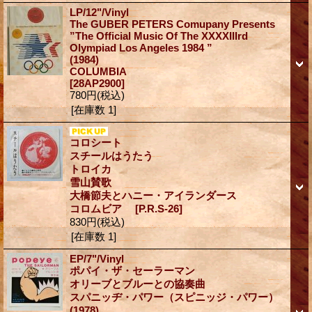
LP/12"/Vinyl
The GUBER PETERS Comupany Presents
”The Official Music Of The XXXXIIIrd
Olympiad Los Angeles 1984 ”
(1984)
COLUMBIA
[28AP2900]
780円
(税込)
[在庫数 1]
コロシート
スチールはうたう
トロイカ
雪山賛歌
大橋節夫とハニー・アイランダース
コロムビア
[P.R.S-26]
830円
(税込)
[在庫数 1]
EP/7"/Vinyl
ポパイ・ザ・セーラーマン
オリーブとブルーとの協奏曲
スパニッヂ・パワー（スピニッジ・パワー）
(1978)