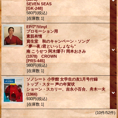
SEVEN SEAS
[GK-248]
580円
(税込)
[在庫数 1]
EP/7"/Vinyl
プロモーション用
素肌有情
資生堂 秋のキャンペーン・ソング
”夢一夜 /君といっしょなら”
南 こうせつ 阿木燿子/ 岡本おさみ
(1978) CROWN
[PRS-445]
980円
(税込)
[在庫数 1]
ソノシート 小学館 女学生の友1月号付録
トップ・スター 声の年賀状
ショーン・スカリー、吉永小百合、舟木一夫
(1966)
930円
(税込)
[在庫数 1]
(10件/52件)