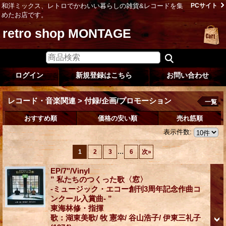
和洋ミックス、レトロでかわいい暮らしの雑貨&レコードを集
PCサイト
めたお店です。
retro shop MONTAGE
ログイン
新規登録はこちら
お問い合わせ
レコード・音楽関連 > 付録/企画/プロモーション
一覧
おすすめ順
価格の安い順
売れ筋順
表示件数
:
...
1
2
3
6
次
»
EP/7"/Vinyl
” 私たちのつくった歌〈窓〉
-ミュージック・エコー創刊3周年記念作曲コ
ンクール入賞曲- ”
東海林修・指揮
歌：湖東美歌/ 牧 憲幸/ 谷山浩子/ 伊東三礼子