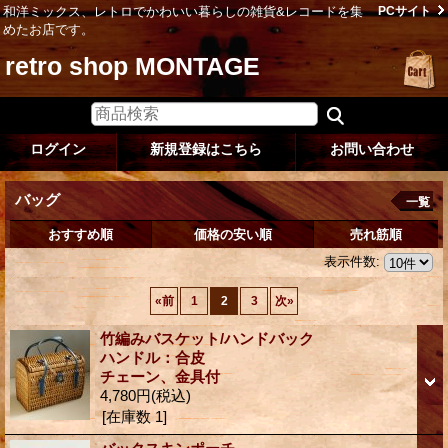
和洋ミックス、レトロでかわいい暮らしの雑貨&レコードを集
PCサイト
めたお店です。
retro shop MONTAGE
ログイン
新規登録はこちら
お問い合わせ
バッグ
一覧
おすすめ順
価格の安い順
売れ筋順
表示件数
:
«
前
1
2
3
次
»
竹編みバスケット/ハンドバック
ハンドル：合皮
チェーン、金具付
4,780円
(税込)
[在庫数 1]