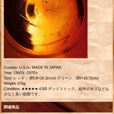
Country
:
U.S.A./ MADE IN JAPAN
Year
:
1960's -1970's
Size
:
レッド： Ø5.8×16.3(cm)/ グリーン：Ø6×16.7(cm)
Weight
:
376g
Condition
:
★★★★★ 4.5/5 デッドストック。経年のキズなども
少なく良い状態です。
関連商品