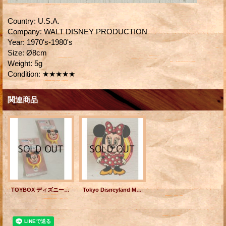
Country
:
U.S.A.
Company
:
WALT DISNEY PRODUCTION
Year
:
1970's-1980's
Size
:
Ø8cm
Weight
:
5g
Condition
:
★★★★★
関連商品
TOYBOX ディズニーキャラクター MICKEY MOUSE(ミッキーマウス) クリッピー
Tokyo Disneyland MINNIE MOUSE(ミニーマウス) クリッピー