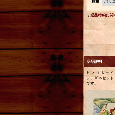
数量
:
返品特約に関
商品説明
ピンクにレッド
ン、10本セッ
です。