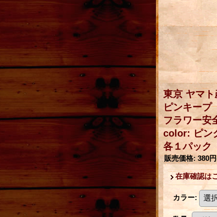
東京 ヤマト
ピンキープ
フラワー安
color: ピ
各１パック
販売価格
:
380円
在庫確認は
カラー
: