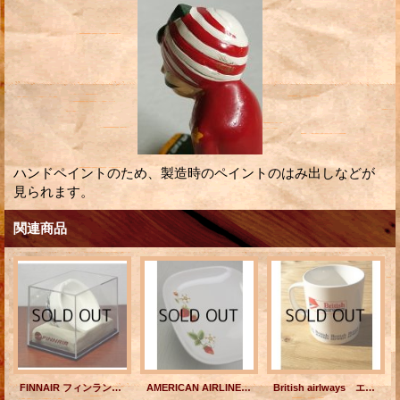
ハンドペイントのため、製造時のペイントのはみ出しなどが
見られます。
関連商品
FINNAIR フィンランド航空 ARABIA FINLAND アラビア フィンランド デザイン Heikki Orvola 陶器製ミニ灰皿
AMERICAN AIRLINES セラミックボウルプレートストロベリー 73-D 38
British airlways エアーラインマグカップ （NISSAN PRINCE ノベルティー エアーライングッズ）