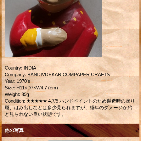
Country
:
INDIA
Company
:
BANDIVDEKAR COMPAPER CRAFTS
Year
:
1970's
Size
:
H11×D7×W4.7 (cm)
Weight
:
89g
Condition
:
★★★★★ 4.7/5 ハンドペイントのため製造時の塗り
斑、はみ出しなどは多少見られますが、経年のダメージが殆
ど見られない良い状態です。
他の写真