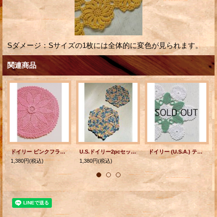
Sダメージ：Sサイズの1枚には全体的に変色が見られます。
関連商品
ドイリー ピンクフラワー/サークル U.S.A. 各1枚
U.S.ドイリー2pcセット 六角形 パステル（ピンク、ブルー、グリーン、イエロー） size: 21.5cm
ドイリー (U.S.A.) テーブルセンター/マット color: グリーン/ホワイト
1,380円
(税込)
1,380円
(税込)