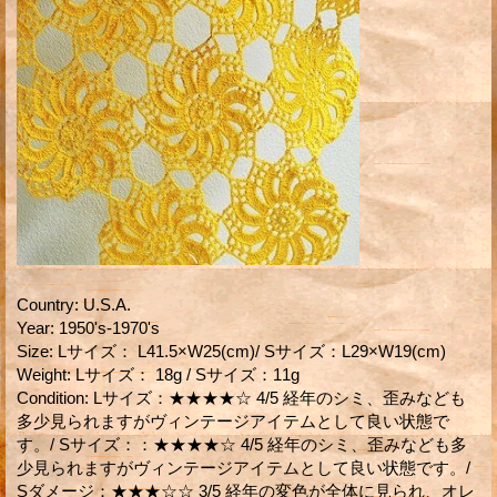
Country
:
U.S.A.
Year
:
1950's-1970's
Size
:
Lサイズ： L41.5×W25(cm)/ Sサイズ：L29×W19(cm)
Weight
:
Lサイズ： 18g / Sサイズ：11g
Condition
:
Lサイズ：★★★★☆ 4/5 経年のシミ、歪みなども
多少見られますがヴィンテージアイテムとして良い状態で
す。/ Sサイズ：：★★★★☆ 4/5 経年のシミ、歪みなども多
少見られますがヴィンテージアイテムとして良い状態です。/
Sダメージ：★★★☆☆ 3/5 経年の変色が全体に見られ、オレ