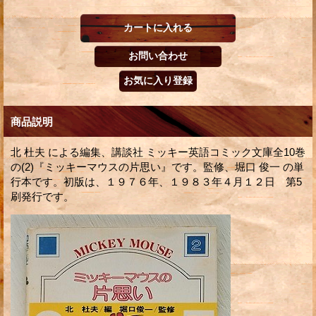
商品説明
北 杜夫 による編集、講談社 ミッキー英語コミック文庫全10巻
の(2)『ミッキーマウスの片思い』です。監修、堀口 俊一 の単
行本です。初版は、１９７６年、１９８３年４月１２日 第5
刷発行です。