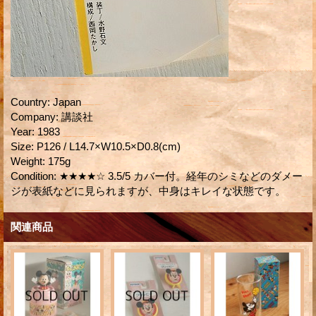
Country
:
Japan
Company
:
講談社
Year
:
1983
Size
:
P126 / L14.7×W10.5×D0.8(cm)
Weight
:
175g
Condition
:
★★★★☆ 3.5/5 カバー付。経年のシミなどのダメー
ジが表紙などに見られますが、中身はキレイな状態です。
関連商品