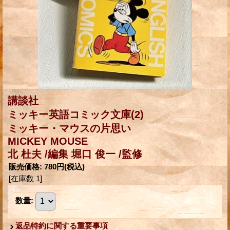
講談社
ミッキー英語コミック文庫(2)
ミッキー・マウスの片思い
MICKEY MOUSE
北 杜夫 /編集 堀口 俊一 /監修
販売価格
:
780円
(税込)
[在庫数 1]
数量
:
返品特約に関する重要事項