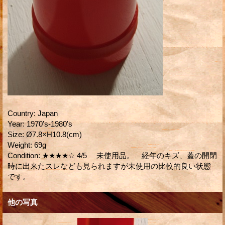
Country
:
Japan
Year
:
1970's-1980's
Size
:
Ø7.8×H10.8(cm)
Weight
:
69g
Condition
:
★★★★☆ 4/5 未使用品。 経年のキズ、蓋の開閉
時に出来たスレなども見られますが未使用の比較的良い状態
です。
他の写真