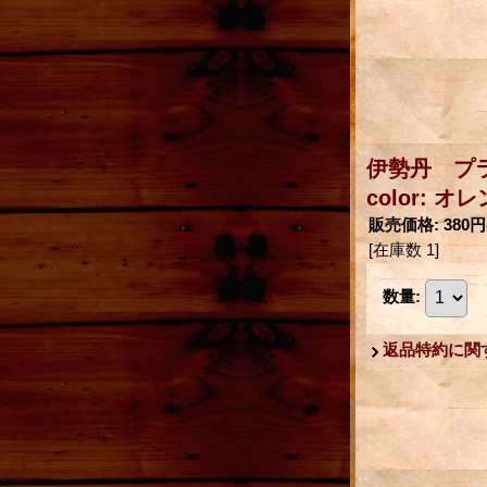
伊勢丹 プ
color: オ
販売価格
:
380円
[在庫数 1]
数量
:
返品特約に関