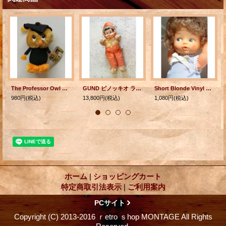
The Professor Owl Plush Graduation Wallace Berrie 1980 Hang Tag No. 110 グラデュエーション・ドール フクロウ
GUND ピノッキオ ラバーフェイス プラッシュドール
Short Blonde Vinyl Plastic Baby Doll プラスチックベビードール
980円
(税込)
13,800円
(税込)
1,080円
(税込)
ホーム
|
ショッピングカート
特定商取引法表示
|
ご利用案内
PCサイト
Copyright (C) 2013-2016 ｒetro ｓhop MONTAGE All Rights