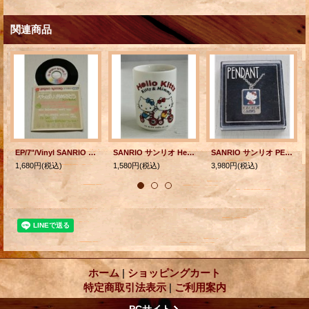
関連商品
EP/7"/Vinyl SANRIO RECORD やっぱりおめでとう -お誕生日に- 大人になったら 作詩/作曲 小椋桂 ボーカル 女性(表記ナシ）
SANRIO サンリオ Hello Kitty ハローキティ "Kitty & Mimmy" 陶器製 湯呑 ©1975 SANRIO CO., LTD.
SANRIO サンリオ PENDANT Hello Kitty ハローキティ "LOTS OF LOVE & HAPPINESS" ケース入り ©1975 SANRIO CO., LTD.
1,680円
(税込)
1,580円
(税込)
3,980円
(税込)
ホーム
|
ショッピングカート
特定商取引法表示
|
ご利用案内
PCサイト