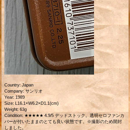
Country
:
Japan
Company
:
サンリオ
Year
:
1989
Size
:
L16.1×W6.2×D1.1(cm)
Weight
:
63g
Condition
:
★★★★★ 4.9/5 デッドストック。透明セロファンカ
バーが付いたままのとても良い状態です。※撮影のため開封
しました。