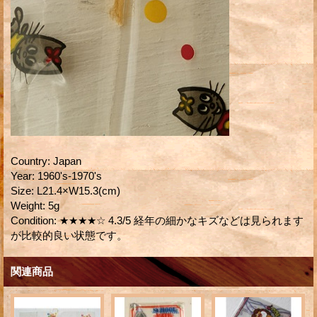
Country
:
Japan
Year
:
1960's-1970's
Size
:
L21.4×W15.3(cm)
Weight
:
5g
Condition
:
★★★★☆ 4.3/5 経年の細かなキズなどは見られます
が比較的良い状態です。
関連商品