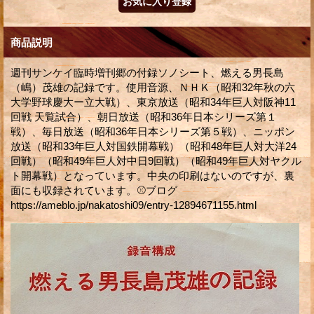
商品説明
週刊サンケイ臨時増刊郷の付録ソノシート、燃える男長島
（嶋）茂雄の記録です。使用音源、ＮＨＫ（昭和32年秋の六
大学野球慶大ー立大戦）、東京放送（昭和34年巨人対阪神11
回戦 天覧試合）、朝日放送（昭和36年日本シリーズ第１
戦）、毎日放送（昭和36年日本シリーズ第５戦）、ニッポン
放送（昭和33年巨人対国鉄開幕戦）（昭和48年巨人対大洋24
回戦）（昭和49年巨人対中日9回戦）（昭和49年巨人対ヤクル
ト開幕戦）となっています。中央の印刷はないのですが、裏
面にも収録されています。⚾ブログ
https://ameblo.jp/nakatoshi09/entry-12894671155.html