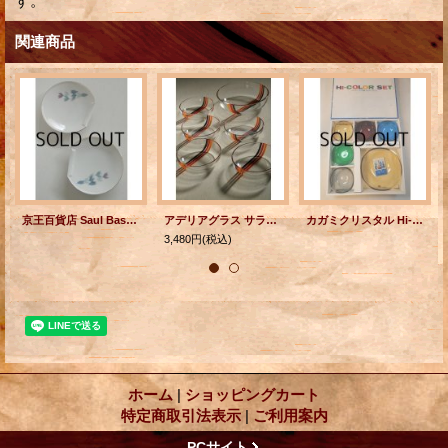
す。
関連商品
京王百貨店 Saul Bass(ソール・バス）デザイン "鳩"プリント 小皿 2pcセット
アデリアグラス サラダボウル6pcセット アベニュー
カガミクリスタル Hi-Color Set ハイ・サラダセット 6pc(S5・/L1) #6865
3,480円
(税込)
ホーム
|
ショッピングカート
特定商取引法表示
|
ご利用案内
PCサイト