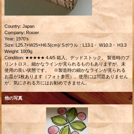
Country
:
Japan
Company
:
Rosier
Year
:
1970's
Size
:
L25.7×W25×H6.5(cm)/ Sボウル：L13.1・ W10.3・ H3.3
Weight
:
1009g
Condition
:
★★★★★ 4.4/5 箱入。デッドストック。 製造時のプ
リントロス、細かなラインが見られるものもありますが、未
使用の良い状態です。 ※製造時の細かなラインが見られる
お皿が1枚あります（フォト参照）。使用には問題ありません
が、気にされる方にはお勧めできません。
他の写真