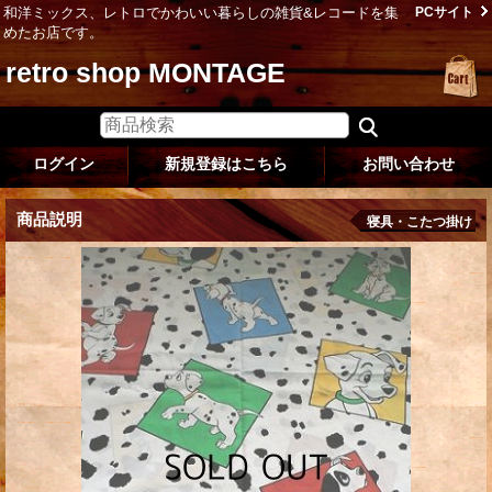
和洋ミックス、レトロでかわいい暮らしの雑貨&レコードを集
PCサイト
めたお店です。
retro shop MONTAGE
ログイン
新規登録はこちら
お問い合わせ
商品説明
寝具・こたつ掛け