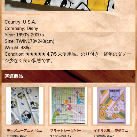
Country
:
U.S.A.
Company
:
Disny
Year
:
1990's-2000's
Size
:
TWIN173×240(cm)
Weight
:
486g
Condition
:
★★★★★ 4.7/5 未使用品。のり付き、経年のダメー
ジ少なく良い状態です。
関連商品
ディズニーアニメ「101匹わんちゃん」 キャラクターシーツ/フラットシーツ ツインサイズ
フラットシーツ/バービーキャラクター生地 GO Barbie MADE IN USA USED size: 約W172cm×H240cm
イギリス製 花柄フラットシーツ
2,350円
(税込)
3,180円
(税込)
2,900円
(税込)