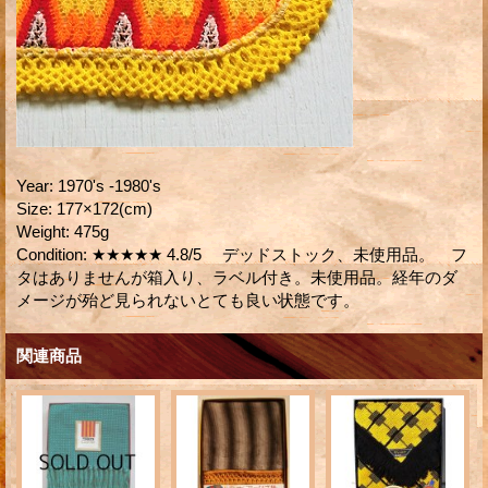
Year
:
1970's -1980's
Size
:
177×172(cm)
Weight
:
475g
Condition
:
★★★★★ 4.8/5 デッドストック、未使用品。 フ
タはありませんが箱入り、ラベル付き。未使用品。経年のダ
メージが殆ど見られないとても良い状態です。
関連商品