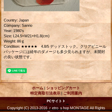
Country
:
Japan
Company
:
Sanrio
Year
:
1980’s
Size
:
L24.5×W21×H1.8(cm)
Weight
:
86ｇ
Condition
:
★★★★★ 4.8/5 デッドストック。クリアビニール
パッケージには経年のダメージも多少見られますが、未開封
の良い状態です。
ホーム
|
ショッピングカート
特定商取引法表示
|
ご利用案内
PCサイト
Copyright (C) 2013-2016 ｒetro ｓhop MONTAGE All Rights