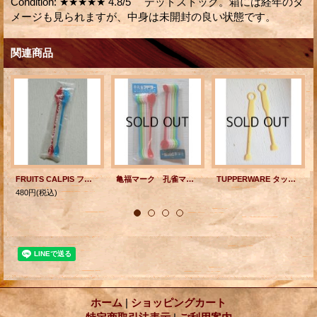
Condition
:
★★★★★ 4.8/5 デッドストック。箱には経年のダ
メージも見られますが、中身は未開封の良い状態です。
関連商品
FRUITS CALPIS フルーツカルピス ノベルティ プラスチックマドラー ロングスプーン (レッド/ブルー)
亀福マーク 孔雀マドラー6pcセット プラスチック製
TUPPERWARE タッパーウェア "マドラー" イエロー 各1本
480円
(税込)
ホーム
|
ショッピングカート