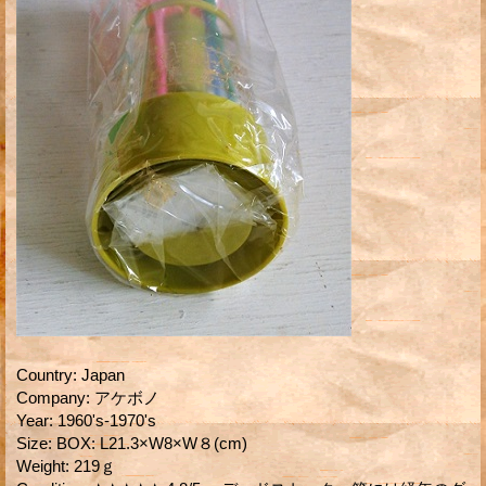
Country
:
Japan
Company
:
アケボノ
Year
:
1960's-1970's
Size
:
BOX: L21.3×W8×W８(cm)
Weight
:
219ｇ