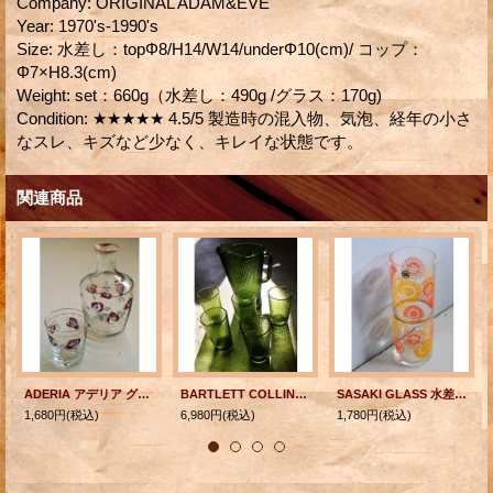
Company
:
ORIGINAL ADAM&EVE
Year
:
1970's-1990's
Size
:
水差し：topΦ8/H14/W14/underΦ10(cm)/ コップ：
Φ7×H8.3(cm)
Weight
:
set：660g（水差し：490g /グラス：170g)
Condition
:
★★★★★ 4.5/5 製造時の混入物、気泡、経年の小さ
なスレ、キズなど少なく、キレイな状態です。
関連商品
ADERIA アデリア グラス＆水差しセット ローズ/薔薇 イラストプリント
BARTLETT COLLINS U.S.A. カラードガラス ピッチャー＆タンブラー(グラス） 6pcセット(ピッチャー:1個/タンブラー5個) color: フォレストグリーン
SASAKI GLASS 水差し/ピッチャー 幾何学模様プリント（オレンジ、イエロー）
1,680円
(税込)
6,980円
(税込)
1,780円
(税込)