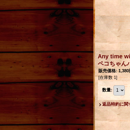
Any time w
ペコちゃん
販売価格
:
1,38
[在庫数 1]
数量
:
返品特約に関