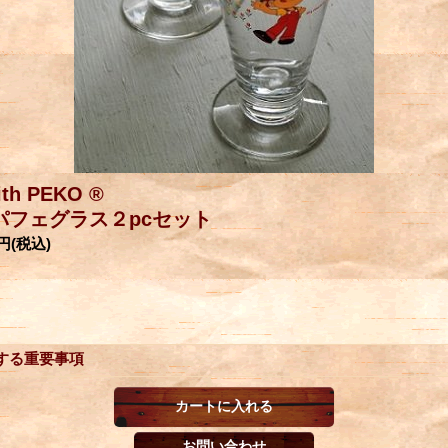
ith PEKO ®
パフェグラス２pcセット
0円
(税込)
する重要事項