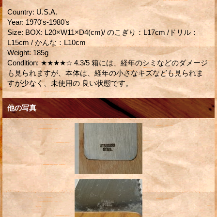
Country
:
U.S.A.
Year
:
1970's-1980's
Size
:
BOX: L20×W11×D4(cm)/ のこぎり：L17cm /ドリル：
L15cm / かんな：L10cm
Weight
:
185g
Condition
:
★★★★☆ 4.3/5 箱には、経年のシミなどのダメージ
も見られますが、本体は、経年の小さなキズなども見られま
すが少なく、未使用の 良い状態です。
他の写真