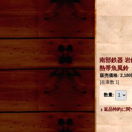
南部鉄器 岩
熱帯魚風鈴
販売価格
:
2,18
[在庫数 1]
数量
:
返品特約に関