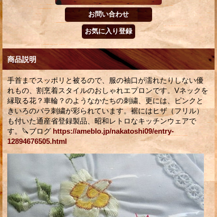
商品説明
手首までスッポリと被るので、服の袖口が濡れたりしない優
れもの、割烹着スタイルのおしゃれエプロンです。Vネックを
縁取る花？車輪？のようなかたちの刺繍、更には、ピンクと
きいろのバラ刺繍が彩られています。裾にはヒザ（フリル）
も付いた通産省登録製品、昭和レトロなキッチンウェアで
す。🔪ブログ
https://ameblo.jp/nakatoshi09/entry-
12894676505.html