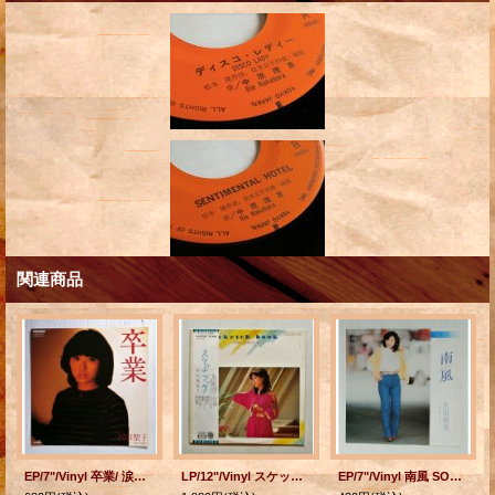
関連商品
EP/7"/Vinyl 卒業/ 涙はつばさに 沢田聖子 (1982) PANAM
LP/12"/Vinyl スケッチブック 中山恵美子 (1977) Toshiba Records 帯、歌詞カード付
EP/7"/Vinyl 南風 SOUTH WIND 想い出の「赤毛のアン」 太田裕美 (1980) CBS SONY