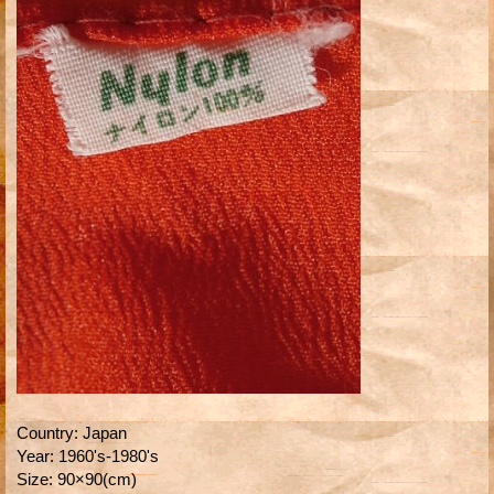
Country
:
Japan
Year
:
1960's-1980's
Size
:
90×90(cm)