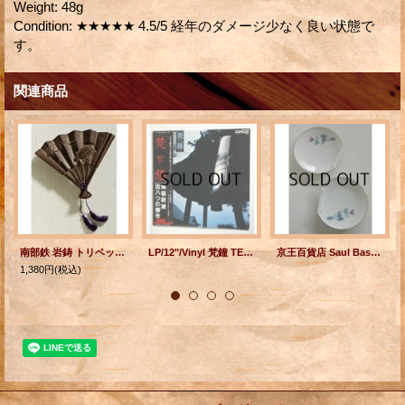
Weight
:
48g
Condition
:
★★★★★ 4.5/5 経年のダメージ少なく良い状態で
す。
関連商品
南部鉄 岩鋳 トリベット、釜敷 扇型、亀
LP/12"/Vinyl 梵鐘 TEMPLE BELLS OF JAPAN 煩悩寂滅百八つの響き (1981) DENON 帯、ライナー付
京王百貨店 Saul Bass(ソール・バス）デザイン "鳩"プリント 小皿 2pcセット
1,380円
(税込)