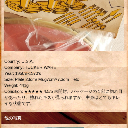
Country
:
U.S.A.
Company
:
TUCKER WARE
Year
:
1950's-1970's
Size
:
Plate 23cm/ Mug7cm×7.3cm etc
Weight
:
441g
Condition
:
★★★★★ 4.5/5 未開封。パッケージの１部に切れ目
があったり、擦れたキズが見られますが、中身はとてもキレ
イな状態です。
他の写真