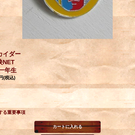
カイダー
映NET
一年生
0円
(税込)
する重要事項