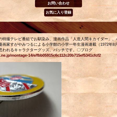
の特撮テレビ番組でお馴染み、漫画作品「人造人間キカイダー」、
画家すがやみつるによる小学館の小学一年生漫画連載（1972年8月号 -
思われるキャラクターグッズ、バッチです。〇ブログ
o.ne.jp/montage-14/e/fbb05915c6c112c20b715ef5341cfcf2