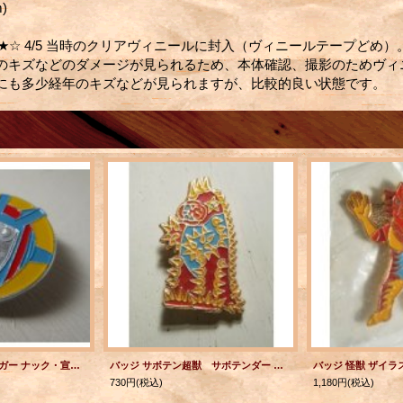
cm)
★☆ 4/5 当時のクリアヴィニールに封入（ヴィニールテープどめ
のキズなどのダメージが見られるため、本体確認、撮影のためヴィ
にも多少経年のキズなどが見られますが、比較的良い状態です。
バッジ アストロガンガー ナック・宣弘社 小学館
バッジ サボテン超獣 サボテンダー （ウルトラマンA） 小学館 円谷プロ
730円
(税込)
1,180円
(税込)