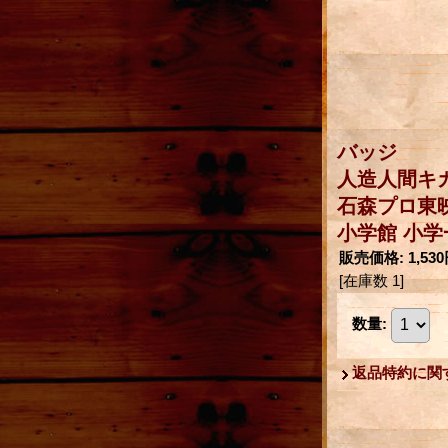
バッジ
人造人間キ
石森プロ東
小学館 小学
販売価格
:
1,53
[在庫数 1]
数量
:
返品特約に関