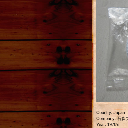
Country
:
Japan
Company
:
石森
Year
:
1970's