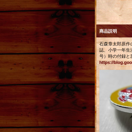
商品説明
石森章太郎原作
誌、小学一年生漫
号）時の付録と
https://blog.go