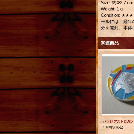
Size
:
約Φ2.7 (
Weight
:
1 g
Condition
:
★★★
ールには、経年
分を開封。本体
関連商品
1,180円
(税込)