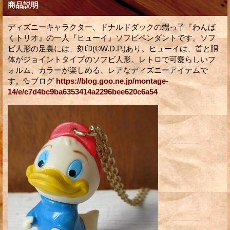
商品説明
ディズニーキャラクター、ドナルドダックの甥っ子『わんぱ
くトリオ』の一人『ヒューイ』ソフビペンダントです。ソフ
ビ人形の足裏には、刻印(©W.D.P.)あり。ヒューイは、首と胴
体がジョイントタイプのソフビ人形。レトロで可愛らしいフ
ォルム、カラーが楽しめる、レアなディズニーアイテムで
す。🦆ブログ
https://blog.goo.ne.jp/montage-
14/e/c7d4bc9ba6353414a2296bee620c6a54