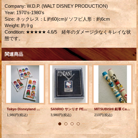
Company
:
W.D.P. (WALT DISNEY PRODUCTION)
Year
:
1970's-1980's
Size
:
ネックレス：L 約60(cm)/ ソフビ人形：約6cm
Weight
:
約９g
Condition
:
★★★★★ 4.6/5 経年のダメージ少なくキレイな状
態です。
関連商品
Tokyo Disneyland 東京ディズニーランド クリスマス仕様紙袋 3サイズ 18枚セット( S 5, M 8, Long 5)
SANRIO サンリオ PENDANT Hello Kitty ハローキティ "LOTS OF LOVE & HAPPINESS" ケース入り ©1975 SANRIO CO., LTD.
MITSUBISHI 鉛筆 California MICKEY MOUSE ミッキー・マウス DONALD DACK ドナルド・ダック 2本セット HB ©Walt Disney Company
1,980円
(税込)
3,980円
(税込)
210円
(税込)