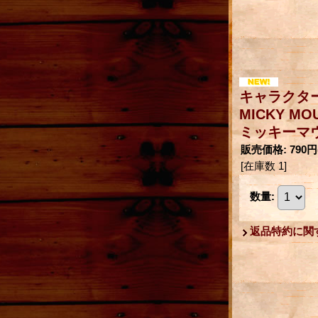
キャラクター
MICKY MO
ミッキーマ
販売価格
:
790円
[在庫数 1]
数量
:
返品特約に関