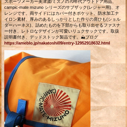
スポーツメーカー美津濃/ミズノの70年代アウトドア用品、
campic-mate mizuno シリーズのサブザック(レジャー用)、オ
レンジです。両サイドにはカバー付きポケット、防水加工ナ
イロン素材、厚みのあるしっかりとした作りの肩ひも(ショル
ダーハーネス)、詰めたものを下部からも取り出せるファスナ
ー付き、レトロなデザインが可愛いリュクサックです。取扱
説明書付き、デッドストック製品です。⛰ブログ
https://ameblo.jp/nakatoshi09/entry-12952918632.html