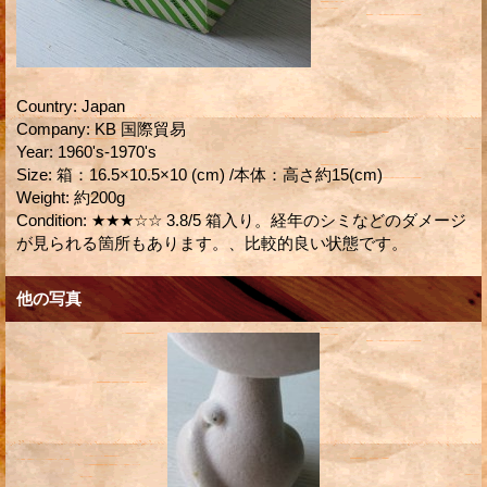
Country
:
Japan
Company
:
KB 国際貿易
Year
:
1960's-1970's
Size
:
箱：16.5×10.5×10 (cm) /本体：高さ約15(cm)
Weight
:
約200g
Condition
:
★★★☆☆ 3.8/5 箱入り。経年のシミなどのダメージ
が見られる箇所もあります。、比較的良い状態です。
他の写真