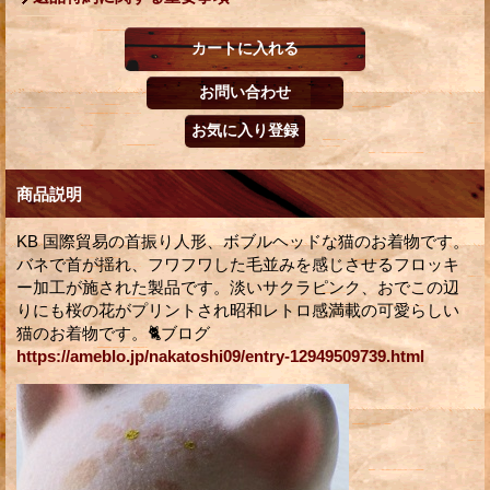
商品説明
KB 国際貿易の首振り人形、ボブルヘッドな猫のお着物です。
バネで首が揺れ、フワフワした毛並みを感じさせるフロッキ
ー加工が施された製品です。淡いサクラピンク、おでこの辺
りにも桜の花がプリントされ昭和レトロ感満載の可愛らしい
猫のお着物です。🐈ブログ
https://ameblo.jp/nakatoshi09/entry-12949509739.html