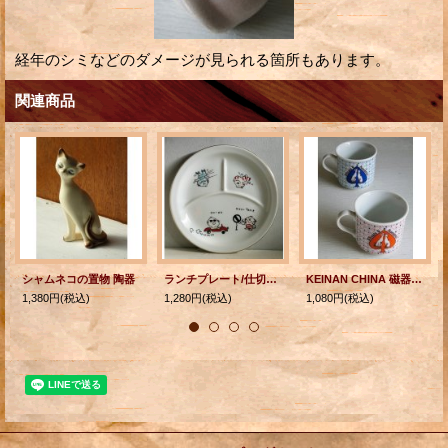
経年のシミなどのダメージが見られる箇所もあります。
関連商品
シャムネコの置物 陶器
ランチプレート/仕切り皿 ネコイラスト 磁器/瀬戸物
KEINAN CHINA 磁器製 ぺアマグカップ B, F,cats& Romance シャム猫
1,380円
(税込)
1,280円
(税込)
1,080円
(税込)