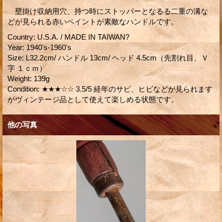
壁掛け収納用穴、持つ時にストッパーとなるる二重の溝な
どが見られる赤いペイントが素敵なハンドルです。
Country
:
U.S.A. / MADE IN TAIWAN?
Year
:
1940's-1960's
Size
:
L32.2cm/ ハンドル 13cm/ ヘッド 4.5cm（先割れ目、Ｖ
字 １ｃｍ）
Weight
:
139g
Condition
:
★★★☆☆ 3.5/5 経年のサビ、ヒビなどが見られます
がヴィンテージ品として使えて楽しめる状態です。
他の写真