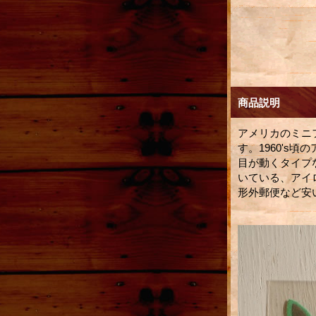
商品説明
アメリカのミニ
す。1960's頃
目が動くタイプ
いている、アイ
形外郵便など安