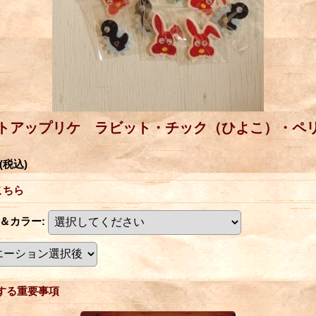
エルトアップリケ ラビット・チック（ひよこ）・ペ
(税込)
こちら
＆カラー
:
する重要事項