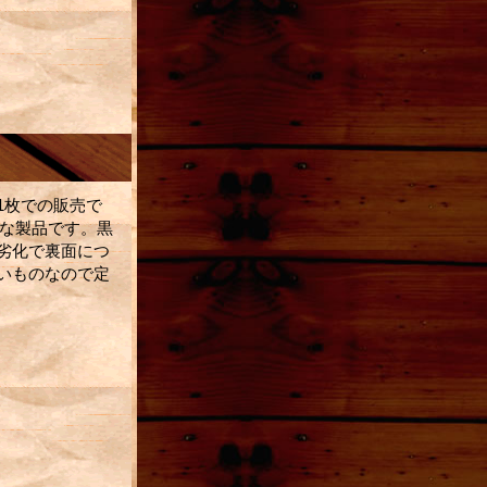
1枚での販売で
N"な製品です。黒
劣化で裏面につ
いものなので定