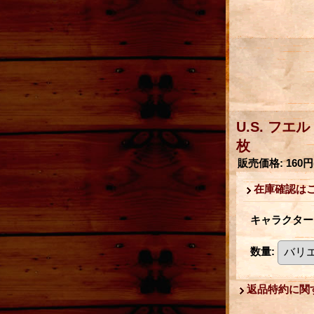
U.S. フ
枚
販売価格
:
160円
在庫確認は
キャラクター
数量
:
返品特約に関