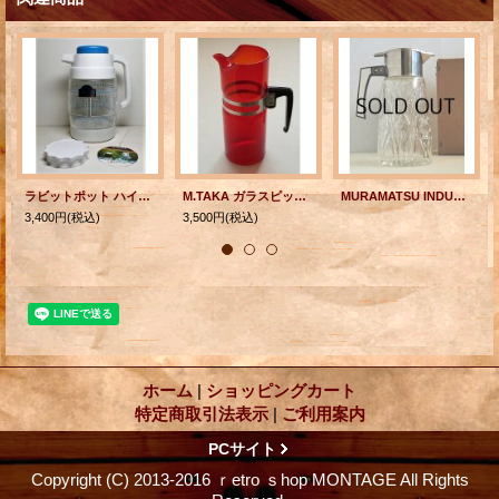
ラビットポット ハイクラス ハンディータイプ RH-13 1.3L
M.TAKA ガラスピッチャー/水差し ルビーレッド
MURAMATSU INDUSTRY Co., INC 水差し（氷止め付） カットガラス サイズ： ⌀9.cm・H28.5cm
3,400円
(税込)
3,500円
(税込)
ホーム
|
ショッピングカート
特定商取引法表示
|
ご利用案内
PCサイト
Copyright (C) 2013-2016 ｒetro ｓhop MONTAGE All Rights