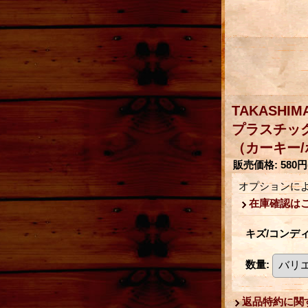
TAKASHIM
プラスチッ
（カーキー
販売価格
:
580円
オプションに
在庫確認は
キズ/コンデ
数量
:
返品特約に関