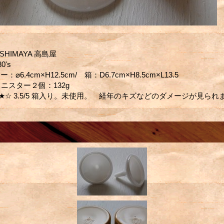
ASHIMAYA 高島屋
80's
⌀6.4cm×H12.5cm/ 箱：D6.7cm×H8.5cm×L13.5
ニスター２個：132g
★☆ 3.5/5 箱入り。未使用。 経年のキズなどのダメージが見ら