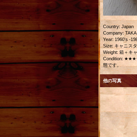
Country
:
Japan
Company
:
TAK
Year
:
1960's -19
Size
:
キャニスター：
Weight
:
箱＋キャ
Condition
:
★★★
態です。
他の写真