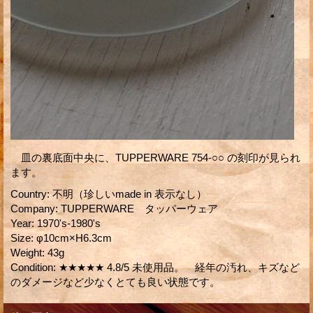
皿の裏底面中央に、TUPPERWARE 754-○○ の刻印が見られ
ます。
Country
:
不明（珍しいmade in 表示なし）
Company
:
TUPPERWARE タッパーウェア
Year
:
1970's-1980's
Size
:
φ10cm×H6.3cm
Weight
:
43g
Condition
:
★★★★★ 4.8/5 未使用品。 経年の汚れ、キズなど
のダメージなど少なくとても良い状態です。