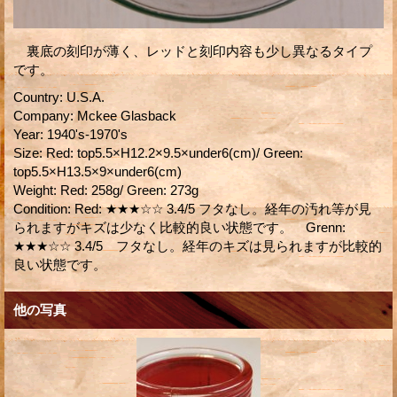
裏底の刻印が薄く、レッドと刻印内容も少し異なるタイプ
です。
Country
:
U.S.A.
Company
:
Mckee Glasback
Year
:
1940's-1970's
Size
:
Red: top5.5×H12.2×9.5×under6(cm)/ Green:
top5.5×H13.5×9×under6(cm)
Weight
:
Red: 258g/ Green: 273g
Condition
:
Red: ★★★☆☆ 3.4/5 フタなし。経年の汚れ等が見
られますがキズは少なく比較的良い状態です。 Grenn:
★★★☆☆ 3.4/5 フタなし。経年のキズは見られますが比較的
良い状態です。
他の写真