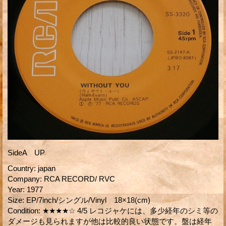
SideA UP
Country
:
japan
Company
:
RCA RECORD/ RVC
Year
:
1977
Size
:
EP/7inch/シングル/Vinyl 18×18(cm)
Condition
:
★★★★☆ 4/5 レコジャケには、多少経年のシミ等の
ダメージも見られますが他は比較的良い状態です。盤は経年