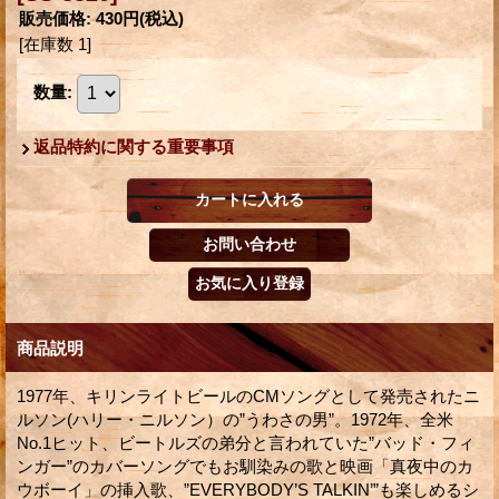
販売価格
:
430円
(税込)
[在庫数 1]
数量
:
返品特約に関する重要事項
商品説明
1977年、キリンライトビールのCMソングとして発売されたニ
ルソン(ハリー・ニルソン）の”うわさの男”。1972年、全米
No.1ヒット、ビートルズの弟分と言われていた”バッド・フィ
ンガー”のカバーソングでもお馴染みの歌と映画「真夜中のカ
ウボーイ」の挿入歌、”EVERYBODY’S TALKIN’”も楽しめるシ