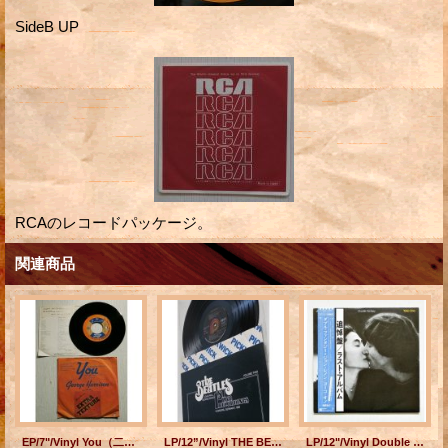
SideB UP
RCAのレコードパッケージ。
関連商品
EP/7"/Vinyl You（二人はアイ・ラブ・ユー） WORLD OF STONE（悲しみの世界） (1975) ジョージ・ハリスン apple
LP/12”/Vinyl THE BEATLES ビートルズ 1st LIVE RECORDINGS HAMBURG, GERMANY, 1962 VOLUME TWO (1979) U.S.A.
LP/12"/Vinyl Double Fantasy ダブル・ファンタジー ジョン・レノン＆オノ・ヨーコ (1980) GEFFEN RECORDS 帯、英語詞付スリーブ、ライナー付